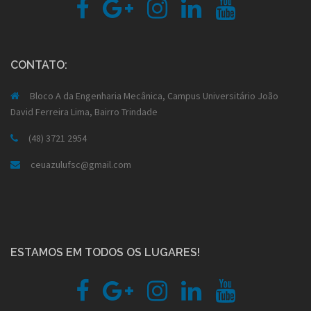
Fb
Google
Instagram
Linkedin
Youtube
plus
CONTATO:
Bloco A da Engenharia Mecânica, Campus Universitário João
David Ferreira Lima, Bairro Trindade
(48) 3721 2954
ceuazulufsc@gmail.com
ESTAMOS EM TODOS OS LUGARES!
Fb
Google
Instagram
Linkedin
Youtube
plus